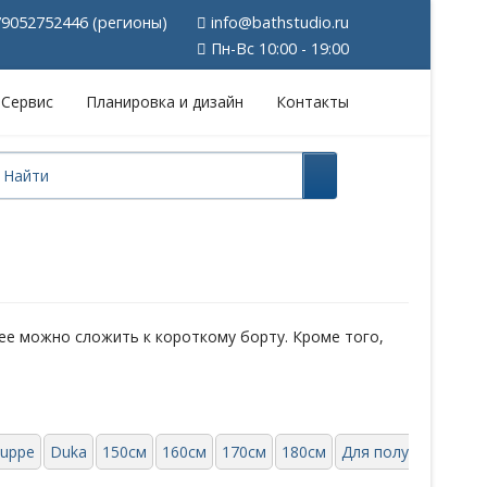
9052752446 (регионы)
info@bathstudio.ru
Пн-Вс 10:00 - 19:00
Сервис
Планировка и дизайн
Контакты
 ее можно сложить к короткому борту. Кроме того,
uppe
Duka
150см
160см
170см
180см
Для полукруглой в