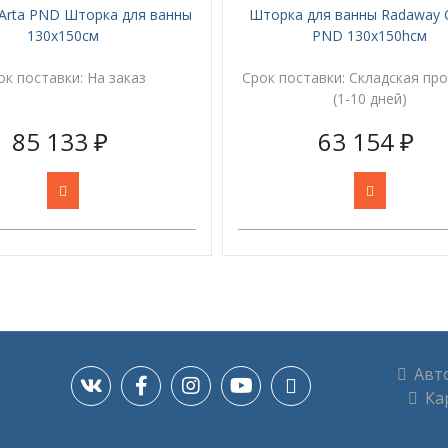
Arta PND Шторка для ванны
Шторка для ванны Radaway 
130х150см
PND 130x150hсм
ок поставки:
На заказ
Срок поставки:
Складская пр
(1-10 дней)
85 133 ₽
63 154 ₽
Авт
Кар