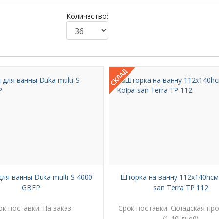
Количество:
ля ванны Duka multi-S 4000
Шторка на ванну 112х140hсм
GBFP
san Terra TP 112
ок поставки:
На заказ
Срок поставки:
Складская пр
(1-10 дней)