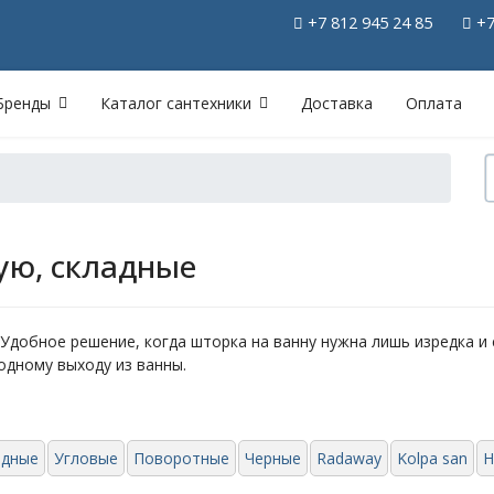
+7 812 945 24 85
+7
Бренды
Каталог сантехники
Доставка
Оплата
ую, складные
. Удобное решение, когда шторка на ванну нужна лишь изредка и
одному выходу из ванны.
адные
Угловые
Поворотные
Черные
Radaway
Kolpa san
H