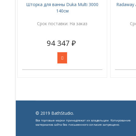
Шторка для ванны Duka Multi 3000
Radaway 
140см
Срок поставки:
На заказ
Ср
94 347 ₽
Jshopping
compare
© 2019 BathStudio.
++
Все торговые марки принадлежат их владельцам. Копирование
Товары к сравнению
материалов сайта без письменного согласия запрещено.
- (
0
)