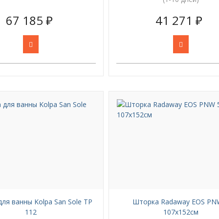
67 185 ₽
41 271 ₽
ля ванны Kolpa San Sole TP
Шторка Radaway EOS PN
112
107х152см