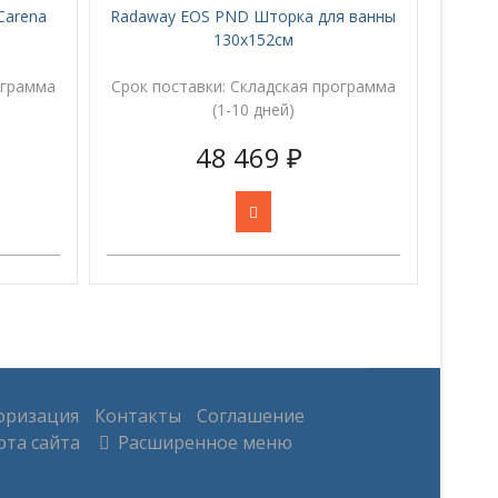
Carena
Radaway EOS PND Шторка для ванны
130х152см
ограмма
Срок поставки:
Складская программа
(1-10 дней)
48 469 ₽
оризация
Контакты
Соглашение
та сайта
Расширенное меню