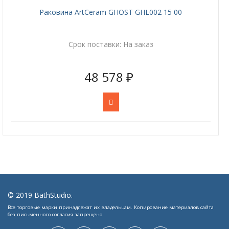
Раковина ArtCeram GHOST GHL002 15 00
Срок поставки:
На заказ
48 578 ₽
Jshopping
compare
© 2019 BathStudio.
++
Все торговые марки принадлежат их владельцам. Копирование материалов сайта
Товары к сравнению
без письменного согласия запрещено.
- (
0
)